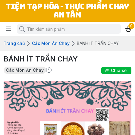
TIỆM TẠP HÓA - THỰC PHẨM CHAY
AN TÂM
0
Trang chủ
Các Món Ăn Chay
BÁNH ÍT TRẦN CHAY
BÁNH ÍT TRẦN CHAY
Các Món Ăn Chay
Chia sẻ