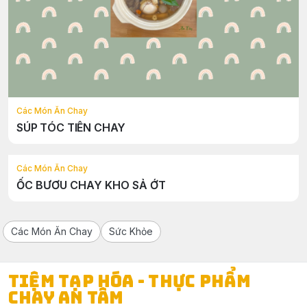
Các Món Ăn Chay
SÚP TÓC TIÊN CHAY
Các Món Ăn Chay
ỐC BƯƠU CHAY KHO SẢ ỚT
Các Món Ăn Chay
Sức Khỏe
TIỆM TẠP HÓA - THỰC PHẨM
CHAY AN TÂM