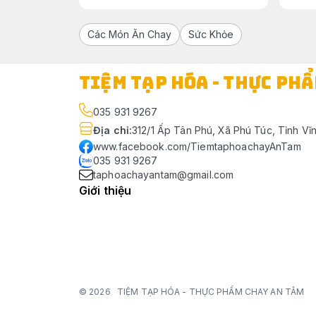
Các Món Ăn Chay
Sức Khỏe
TIỆM TẠP HÓA - THỰC PH
035 931 9267
Địa chỉ
:
312/1 Ấp Tân Phú, Xã Phú Túc, Tỉnh Vĩ
www.facebook.com/TiemtaphoachayAnTam
035 931 9267
taphoachayantam@gmail.com
Giới thiệu
© 2026
TIỆM TẠP HÓA - THỰC PHẨM CHAY AN TÂM