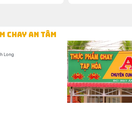
ẨM CHAY AN TÂM
nh Long