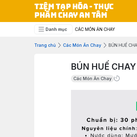
TIỆM TẠP HÓA - THỰC
PHẨM CHAY AN TÂM
Danh mục
CÁC MÓN ĂN CHAY
Trang chủ
Các Món Ăn Chay
BÚN HUẾ CH
BÚN HUẾ CHAY
Các Món Ăn Chay