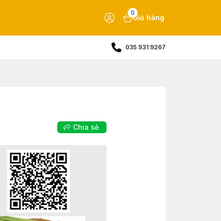
0
Giỏ hàng
035 931 9267
Chia sẻ