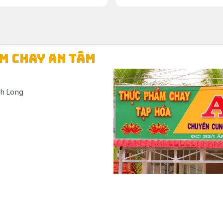
ẨM CHAY AN TÂM
nh Long