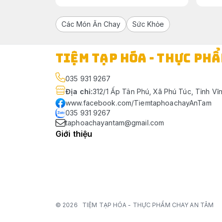
Các Món Ăn Chay
Sức Khỏe
TIỆM TẠP HÓA - THỰC PH
035 931 9267
Địa chỉ
:
312/1 Ấp Tân Phú, Xã Phú Túc, Tỉnh Vĩ
www.facebook.com/TiemtaphoachayAnTam
035 931 9267
taphoachayantam@gmail.com
Giới thiệu
© 2026
TIỆM TẠP HÓA - THỰC PHẨM CHAY AN TÂM