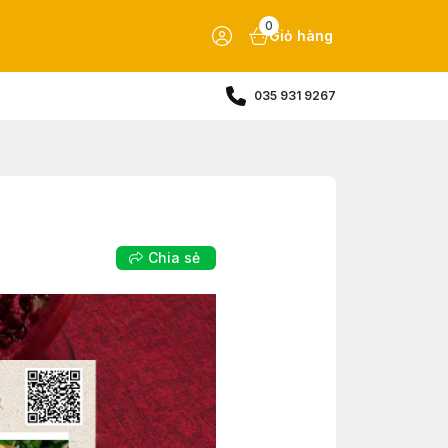
0
Giỏ hàng
035 931 9267
Chia sẻ