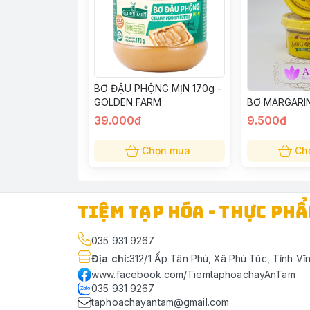
BƠ ĐẬU PHỘNG MỊN 170g -
GOLDEN FARM
BƠ MARGARIN
39.000đ
9.500đ
Chọn mua
Ch
TIỆM TẠP HÓA - THỰC PH
035 931 9267
Địa chỉ
:
312/1 Ấp Tân Phú, Xã Phú Túc, Tỉnh Vĩ
www.facebook.com/TiemtaphoachayAnTam
035 931 9267
taphoachayantam@gmail.com