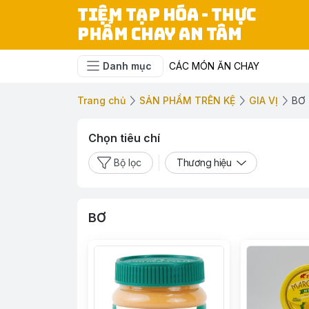
TIỆM TẠP HÓA - THỰC
PHẨM CHAY AN TÂM
Danh mục
CÁC MÓN ĂN CHAY
Trang chủ
SẢN PHẨM TRÊN KỆ
GIA VỊ
BƠ
Chọn tiêu chí
Bộ lọc
Thương hiệu
BƠ