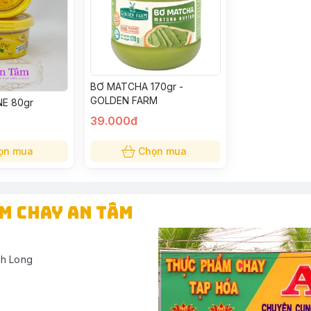
BƠ MATCHA 170gr -
GOLDEN FARM
E 80gr
39.000đ
ọn mua
Chọn mua
ẨM CHAY AN TÂM
nh Long