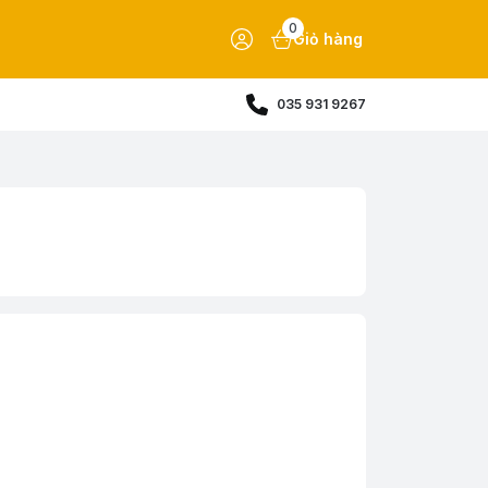
0
Giỏ hàng
035 931 9267