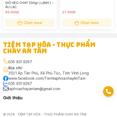
GIÒ HEO CHAY 200gr ( LẠNH ) -
ÂU LẠC
63.000đ
27.000đ
Chọn mua
Chọn mua
TIỆM TẠP HÓA - THỰC PHẨM
CHAY AN TÂM
035 931 9267
Địa chỉ
:
312/1 Ấp Tân Phú, Xã Phú Túc, Tỉnh Vĩnh Long
www.facebook.com/TiemtaphoachayAnTam
035 931 9267
taphoachayantam@gmail.com
Giới thiệu
© 2026
TIỆM TẠP HÓA - THỰC PHẨM CHAY AN TÂM