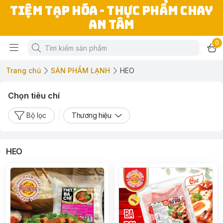
TIỆM TẠP HÓA - THỰC PHẨM CHAY
AN TÂM
0
Trang chủ
SẢN PHẨM LẠNH
HEO
Chọn tiêu chí
Bộ lọc
Thương hiệu
HEO