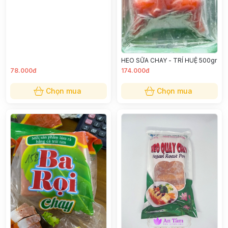
HEO SỮA CHAY - TRÍ HUỆ 500gr
78.000đ
174.000đ
Chọn mua
Chọn mua