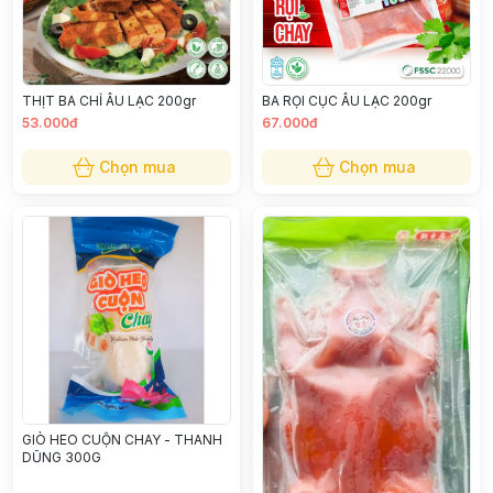
THỊT BA CHỈ ÂU LẠC 200gr
BA RỌI CỤC ÂU LẠC 200gr
53.000đ
67.000đ
Chọn mua
Chọn mua
GIÒ HEO CUỘN CHAY - THANH
DŨNG 300G