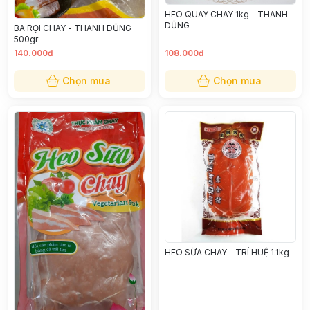
HEO QUAY CHAY 1kg - THANH
DŨNG
BA RỌI CHAY - THANH DŨNG
500gr
140.000đ
108.000đ
Chọn mua
Chọn mua
HEO SỮA CHAY - TRÍ HUỆ 1.1kg