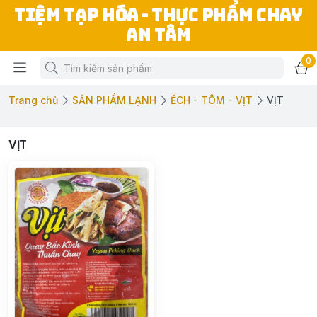
TIỆM TẠP HÓA - THỰC PHẨM CHAY
AN TÂM
0
Trang chủ
SẢN PHẨM LẠNH
ẾCH - TÔM - VỊT
VỊT
VỊT