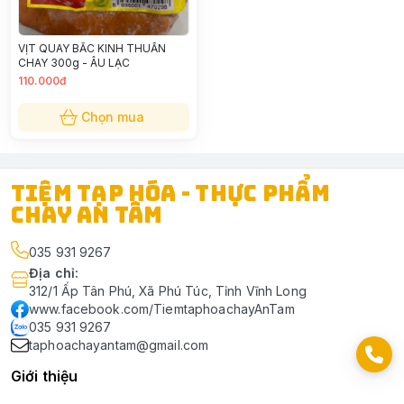
VỊT QUAY BẮC KINH THUẦN
CHAY 300g - ÂU LẠC
110.000đ
Chọn mua
TIỆM TẠP HÓA - THỰC PHẨM
CHAY AN TÂM
035 931 9267
Địa chỉ
:
312/1 Ấp Tân Phú, Xã Phú Túc, Tỉnh Vĩnh Long
www.facebook.com/TiemtaphoachayAnTam
035 931 9267
taphoachayantam@gmail.com
Giới thiệu