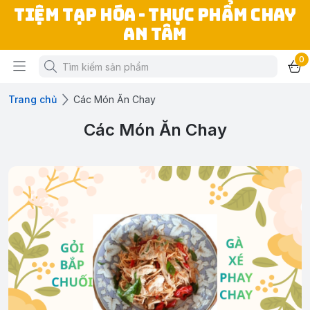
TIỆM TẠP HÓA - THỰC PHẨM CHAY
AN TÂM
0
Trang chủ
Các Món Ăn Chay
Các Món Ăn Chay