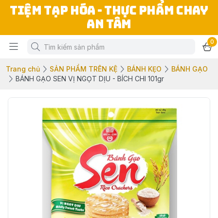
TIỆM TẠP HÓA - THỰC PHẨM CHAY
AN TÂM
0
Trang chủ
SẢN PHẨM TRÊN KỆ
BÁNH KẸO
BÁNH GẠO
BÁNH GẠO SEN VỊ NGỌT DỊU - BÍCH CHI 101gr