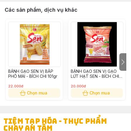
Các sản phẩm, dịch vụ khác
BÁNH GẠO SEN VỊ BẮP
BÁNH GẠO SEN VỊ GẠO
PHÔ MAI - BÍCH CHI 101gr
LỨT HẠT SEN - BÍCH CHI
101gr
22.000đ
20.000đ
Chọn mua
Chọn mua
TIỆM TẠP HÓA - THỰC PHẨM
CHAY AN TÂM