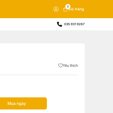
0
Giỏ hàng
035 931 9267
Yêu thích
Mua ngay