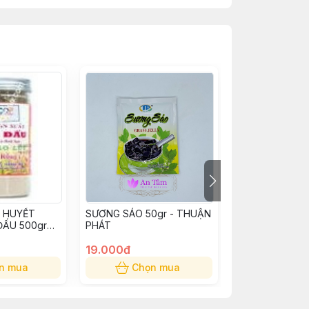
 HUYẾT
SƯƠNG SÁO 50gr - THUẬN
QUI LINH CAO 1
ĐẤU 500gr
PHÁT
12 gói )
19.000đ
45.000đ
n mua
Chọn mua
Chọn