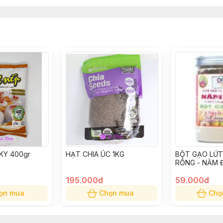
KY 400gr
HẠT CHIA ÚC 1KG
BỘT GẠO LỨT
RỒNG - NĂM 
(HỘP)
195.000đ
59.000đ
ọn mua
Chọn mua
Chọ