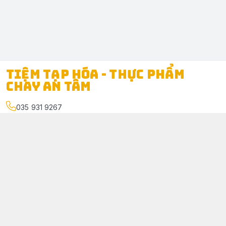
TIỆM TẠP HÓA - THỰC PHẨM
CHAY AN TÂM
035 931 9267
Địa chỉ
:
312/1 Ấp Tân Phú, Xã Phú Túc, Tỉnh Vĩnh Long
www.facebook.com/TiemtaphoachayAnTam
035 931 9267
taphoachayantam@gmail.com
Giới thiệu
© 2026
TIỆM TẠP HÓA - THỰC PHẨM CHAY AN TÂM