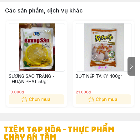
Các sản phẩm, dịch vụ khác
SƯƠNG SÁO TRẮNG -
BỘT NẾP TAIKY 400gr
THUẬN PHÁT 50gr
19.000đ
21.000đ
Chọn mua
Chọn mua
TIỆM TẠP HÓA - THỰC PHẨM
CHAY AN TÂM