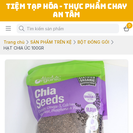
TIỆM TẠP HÓA - THỰC PHẨM CHAY
AN TÂM
0
Trang chủ
SẢN PHẨM TRÊN KỆ
BỘT ĐÓNG GÓI
HẠT CHIA ÚC 100GR