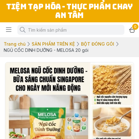
TIỆM TẠP HÓA - THỰC PHẨM CHAY
AN TÂM
0
Trang chủ
SẢN PHẨM TRÊN KỆ
BỘT ĐÓNG GÓI
NGŨ CỐC DINH DƯỠNG - MELOSA 20 gói