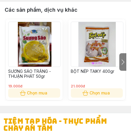
Các sản phẩm, dịch vụ khác
SƯƠNG SÁO TRẮNG -
BỘT NẾP TAIKY 400gr
THUẬN PHÁT 50gr
19.000đ
21.000đ
Chọn mua
Chọn mua
TIỆM TẠP HÓA - THỰC PHẨM
CHAY AN TÂM