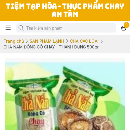
TIỆM TẠP HÓA - THỰC PHẨM CHAY
AN TÂM
0
Trang chủ
SẢN PHẨM LẠNH
CHẢ CÁC LOẠI
CHẢ NẤM ĐÔNG CÔ CHAY - THANH DŨNG 500gr