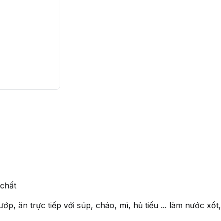
chất
p, ăn trực tiếp với súp, cháo, mì, hủ tiếu ... làm nước xốt