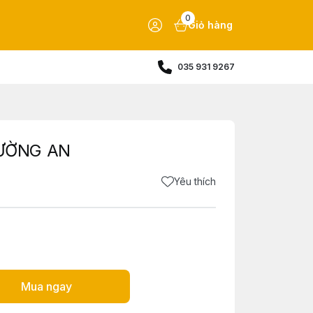
0
Giỏ hàng
035 931 9267
TƯỜNG AN
Yêu thích
Mua ngay