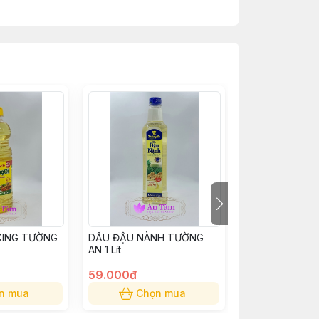
KING TƯỜNG
DẦU ĐẬU NÀNH TƯỜNG
DẦU MÈ THƠM 
AN 1 Lít
SƠN 75ml
59.000đ
15.000đ
n mua
Chọn mua
Chọn