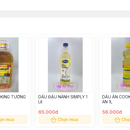
OKING TƯỜNG
DẦU ĐẬU NÀNH SIMPLY 1
DẦU ĂN COO
Lít
AN 1L
65.000đ
56.000đ
ọn mua
Chọn mua
Chọ