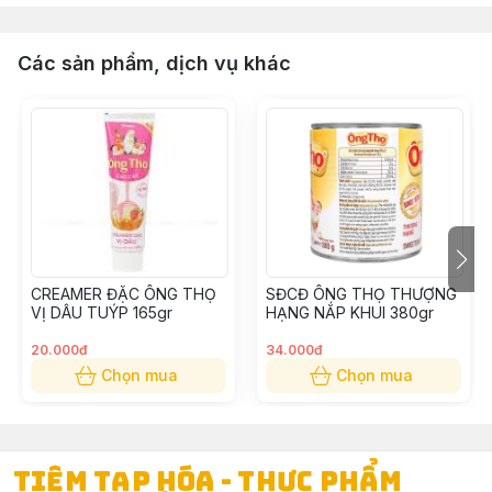
Các sản phẩm, dịch vụ khác
CREAMER ĐẶC ÔNG THỌ
SĐCĐ ÔNG THỌ THƯỢNG
VỊ DÂU TUÝP 165gr
HẠNG NẮP KHUI 380gr
20.000đ
34.000đ
Chọn mua
Chọn mua
TIỆM TẠP HÓA - THỰC PHẨM