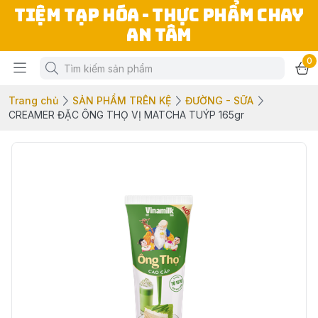
TIỆM TẠP HÓA - THỰC PHẨM CHAY
AN TÂM
0
Trang chủ
SẢN PHẨM TRÊN KỆ
ĐƯỜNG - SỮA
CREAMER ĐẶC ÔNG THỌ VỊ MATCHA TUÝP 165gr