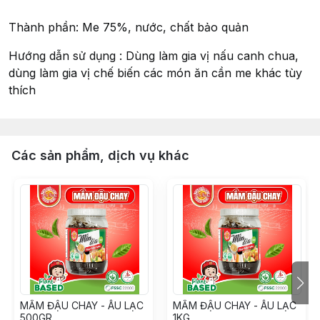
Thành phần: Me 75%, nước, chất bảo quản
Hướng dẫn sử dụng : Dùng làm gia vị nấu canh chua,
dùng làm gia vị chế biến các món ăn cần me khác tùy
thích
Các sản phẩm, dịch vụ khác
MẮM ĐẬU CHAY - ÂU LẠC
MẮM ĐẬU CHAY - ÂU LẠC
500GR
1KG