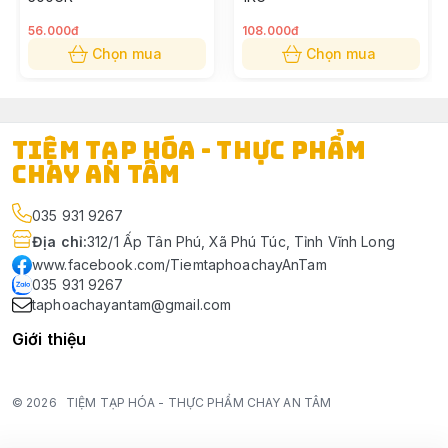
56.000đ
108.000đ
Chọn mua
Chọn mua
TIỆM TẠP HÓA - THỰC PHẨM
CHAY AN TÂM
035 931 9267
Địa chỉ
:
312/1 Ấp Tân Phú, Xã Phú Túc, Tỉnh Vĩnh Long
www.facebook.com/TiemtaphoachayAnTam
035 931 9267
taphoachayantam@gmail.com
Giới thiệu
© 2026
TIỆM TẠP HÓA - THỰC PHẨM CHAY AN TÂM