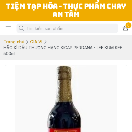
TIỆM TẠP HÓA - THỰC PHẨM CHAY
AN TÂM
0
Trang chủ
GIA VỊ
HẮC XÌ DẦU THƯỢNG HẠNG KICAP PERDANA - LEE KUM KEE
500ml