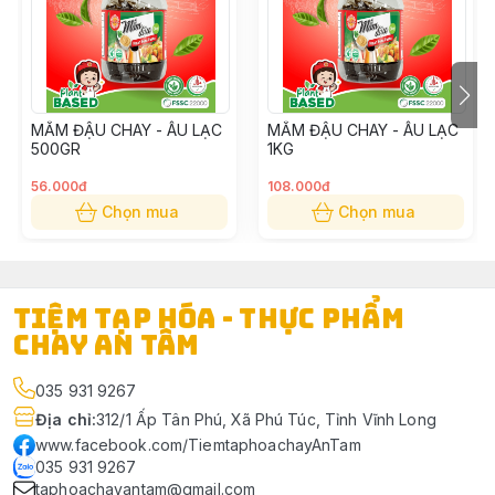
MẮM ĐẬU CHAY - ÂU LẠC
MẮM ĐẬU CHAY - ÂU LẠC
500GR
1KG
56.000đ
108.000đ
Chọn mua
Chọn mua
TIỆM TẠP HÓA - THỰC PHẨM
CHAY AN TÂM
035 931 9267
Địa chỉ
:
312/1 Ấp Tân Phú, Xã Phú Túc, Tỉnh Vĩnh Long
www.facebook.com/TiemtaphoachayAnTam
035 931 9267
taphoachayantam@gmail.com