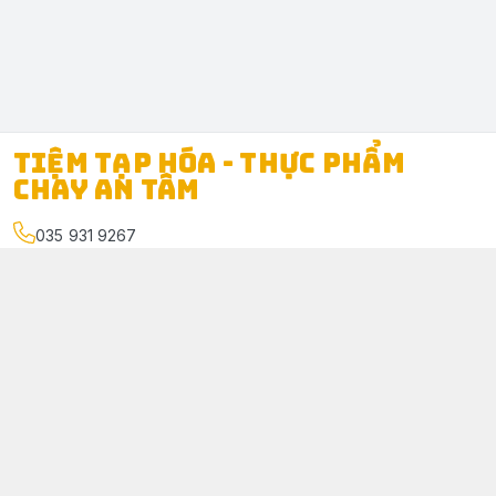
TIỆM TẠP HÓA - THỰC PHẨM
CHAY AN TÂM
035 931 9267
Địa chỉ
:
312/1 Ấp Tân Phú, Xã Phú Túc, Tỉnh Vĩnh Long
www.facebook.com/TiemtaphoachayAnTam
035 931 9267
taphoachayantam@gmail.com
Giới thiệu
© 2026
TIỆM TẠP HÓA - THỰC PHẨM CHAY AN TÂM