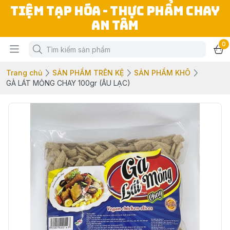
TIỆM TẠP HÓA - THỰC PHẨM CHAY
AN TÂM
0
Trang chủ
SẢN PHẨM TRÊN KỆ
SẢN PHẨM KHÔ
GÀ LÁT MỎNG CHAY 100gr (ÂU LẠC)