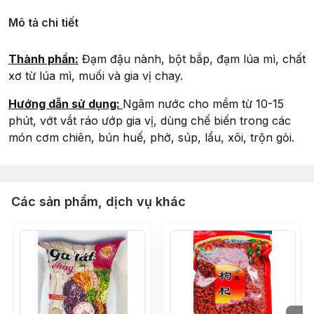
Mô tả chi tiết
Thành phần:
Đạm đậu nành, bột bắp, đạm lúa mì, chất
xơ từ lúa mì, muối và gia vị chay.
Hướng dẫn sử dụng:
Ngâm nước cho mềm từ 10-15
phút, vớt vắt ráo ướp gia vị, dùng chế biến trong các
món cơm chiên, bún huế, phở, súp, lẩu, xôi, trộn gỏi.
Các sản phẩm, dịch vụ khác