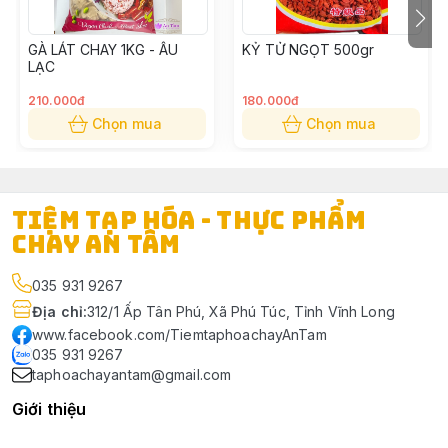
GÀ LÁT CHAY 1KG - ÂU
KỶ TỬ NGỌT 500gr
LẠC
210.000đ
180.000đ
Chọn mua
Chọn mua
TIỆM TẠP HÓA - THỰC PHẨM
CHAY AN TÂM
035 931 9267
Địa chỉ
:
312/1 Ấp Tân Phú, Xã Phú Túc, Tỉnh Vĩnh Long
www.facebook.com/TiemtaphoachayAnTam
035 931 9267
taphoachayantam@gmail.com
Giới thiệu