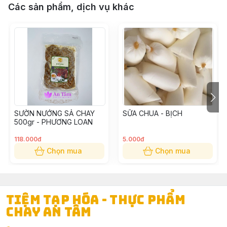
Các sản phẩm, dịch vụ khác
SƯỜN NƯỚNG SẢ CHAY
SỮA CHUA - BỊCH
500gr - PHƯƠNG LOAN
118.000đ
5.000đ
Chọn mua
Chọn mua
TIỆM TẠP HÓA - THỰC PHẨM
CHAY AN TÂM