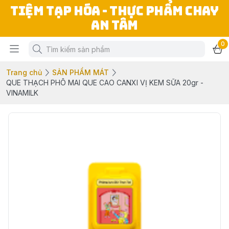
TIỆM TẠP HÓA - THỰC PHẨM CHAY
AN TÂM
0
Trang chủ
SẢN PHẨM MÁT
QUE THẠCH PHÔ MAI QUE CAO CANXI VỊ KEM SỮA 20gr -
VINAMILK