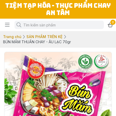
TIỆM TẠP HÓA - THỰC PHẨM CHAY
AN TÂM
0
Trang chủ
SẢN PHẨM TRÊN KỆ
BÚN MẮM THUẦN CHAY - ÂU LẠC 70gr