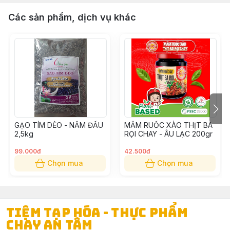
Các sản phẩm, dịch vụ khác
GẠO TÍM DẺO - NĂM ĐẤU
MẮM RUỐC XÀO THỊT BA
2,5kg
RỌI CHAY - ÂU LẠC 200gr
99.000đ
42.500đ
Chọn mua
Chọn mua
TIỆM TẠP HÓA - THỰC PHẨM
CHAY AN TÂM