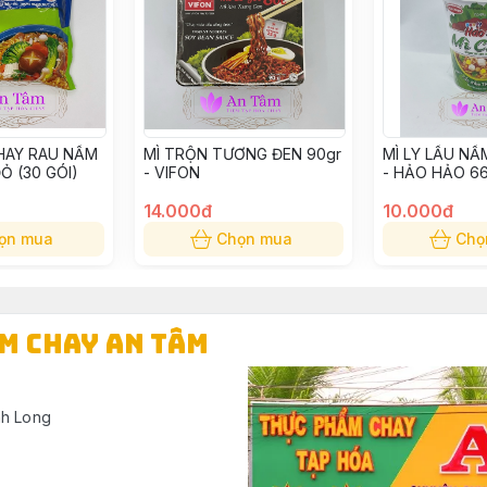
HAY RAU NẤM
MÌ TRỘN TƯƠNG ĐEN 90gr
MÌ LY LẨU N
Ỏ (30 GÓI)
- VIFON
- HẢO HẢO 66
14.000đ
10.000đ
ọn mua
Chọn mua
Chọ
ẨM CHAY AN TÂM
nh Long