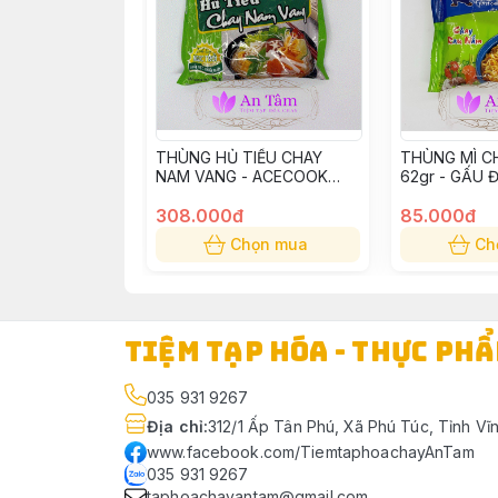
THÙNG HỦ TIẾU CHAY
THÙNG MÌ C
NAM VANG - ACECOOK
62gr - GẤU Đ
66gr (30 GÓI)
308.000đ
85.000đ
Chọn mua
Ch
TIỆM TẠP HÓA - THỰC PH
035 931 9267
Địa chỉ
:
312/1 Ấp Tân Phú, Xã Phú Túc, Tỉnh Vĩ
www.facebook.com/TiemtaphoachayAnTam
035 931 9267
taphoachayantam@gmail.com