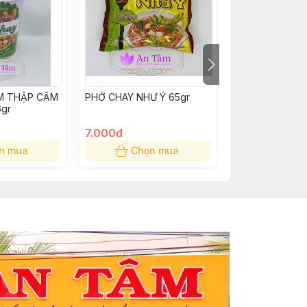
ẤM THẬP CẨM
PHỞ CHAY NHƯ Ý 65gr
SNACK VÀ ĐẬU
gr
TÂN TÂN - HŨ 
7.000đ
50.000đ
n mua
Chọn mua
Chọn