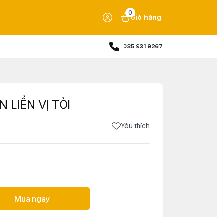
0
Giỏ hàng
035 931 9267
 LIỀN VỊ TỎI
Yêu thích
Mua ngay