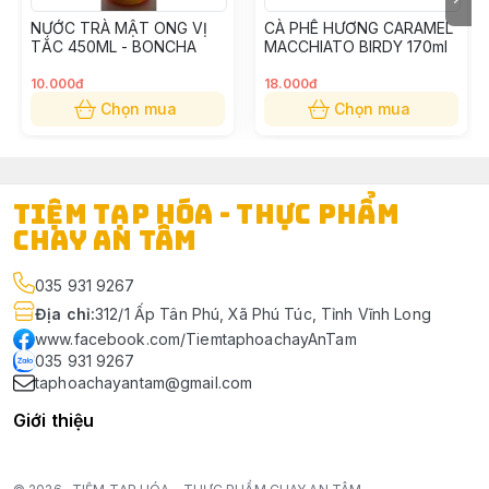
NƯỚC TRÀ MẬT ONG VỊ
CÀ PHÊ HƯƠNG CARAMEL
TẮC 450ML - BONCHA
MACCHIATO BIRDY 170ml
10.000đ
18.000đ
Chọn mua
Chọn mua
TIỆM TẠP HÓA - THỰC PHẨM
CHAY AN TÂM
035 931 9267
Địa chỉ
:
312/1 Ấp Tân Phú, Xã Phú Túc, Tỉnh Vĩnh Long
www.facebook.com/TiemtaphoachayAnTam
035 931 9267
taphoachayantam@gmail.com
Giới thiệu