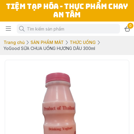
TIỆM TẠP HÓA - THỰC PHẨM CHAY
AN TÂM
0
Trang chủ
SẢN PHẨM MÁT
THỨC UỐNG
YoGood SỮA CHUA UỐNG HƯƠNG DÂU 300ml