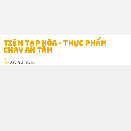
TIỆM TẠP HÓA - THỰC PHẨM
CHAY AN TÂM
035 931 9267
Địa chỉ
:
312/1 Ấp Tân Phú, Xã Phú Túc, Tỉnh Vĩnh Long
www.facebook.com/TiemtaphoachayAnTam
035 931 9267
taphoachayantam@gmail.com
Giới thiệu
© 2026
TIỆM TẠP HÓA - THỰC PHẨM CHAY AN TÂM