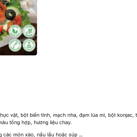
c vật, bột biến tính, mạch nha, đạm lúa mì, bột konjac, t
àu tổng hợp, hương liệu chay.
 các món xào, nấu lẩu hoặc súp ...