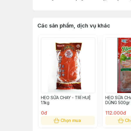
Các sản phẩm, dịch vụ khác
HEO SỮA CHAY - TRÍ HUỆ
HEO SỮA CH
1.1kg
DŨNG 500gr
0đ
112.000đ
Chọn mua
Ch