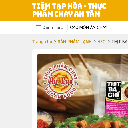
TIỆM TẠP HÓA - THỰC
PHẨM CHAY AN TÂM
Danh mục
CÁC MÓN ĂN CHAY
Trang chủ
SẢN PHẨM LẠNH
HEO
THỊT BA