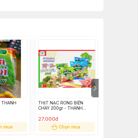
- THANH
THỊT NẠC RONG BIỂN
GIÒ HEO CUỘN
CHAY 200gr - THANH
THANH DŨNG 
DŨNG
27.000đ
78.000đ
n mua
Chọn mua
Chọn