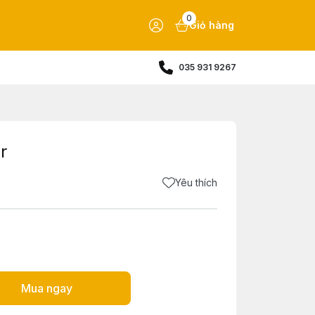
0
Giỏ hàng
035 931 9267
r
Yêu thích
Mua ngay